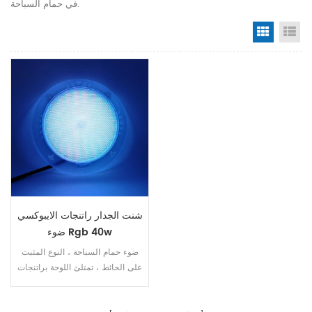
في حمام السباحة.
Grid Vi
Li
شنت الجدار راتنجات الايبوكسي
ضوء Rgb 40w
ضوء حمام السباحة ، النوع المثبت
على الحائط ، تمتلئ اللوحة براتنجات
الايبوكسي ، ip68 لون RGB ،
40W. على / قبالة السيطرة السكن