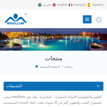
Español
Français
English
العربية
منتجات
>
منتجات
الصفحة الرئيسية
التصنيفات
وشى maxillum العلوم والتكنولوجيا الإضاءة المشترك ، المحدودة ، وقد تنفذ
باستمرار البحث والتطوير أكثر من 10 سنوات لتحت الماء الإضاءة المستخدمة