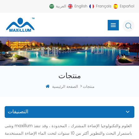
Español
Français
English
العربية
منتجات
>
منتجات
الصفحة الرئيسية
التصنيفات
وشى maxillum العلوم والتكنولوجيا الإضاءة المشترك ، المحدودة ، وقد تنفذ
باستمرار البحث والتطوير أكثر من 10 سنوات لتحت الماء الإضاءة المستخدمة