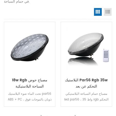
في حمام السباحة.
Grid Vi
Li
البلاستيك Par56 Rgb 35w
18w Rgb مصباح حوض
التحكم عن بعد
السباحة البلاستيكية
مصباح حمام السباحة البلاستيكي
تحت الماء ضوء البلاستيك par56
led par56 ، 35 واط rgb التحكم
ABS + PC ، ذوبان بالموجات فوق
عن بعد بالموجات فوق الصوتية ذوبان
الصوتية ، الايبوكسي الأزرق حماية ،
، ip68 البلاستيك الجسم abs +
ip68 مصلحة الارصاد الجوية بقيادة ،