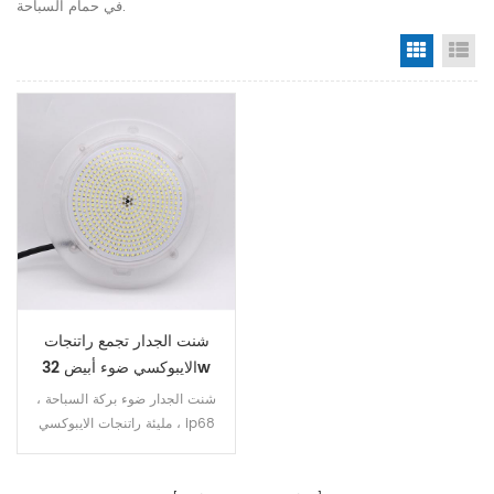
في حمام السباحة.
Grid Vi
Li
شنت الجدار تجمع راتنجات
الايبوكسي ضوء أبيض 32w
شنت الجدار ضوء بركة السباحة ،
مليئة راتنجات الايبوكسي ، ip68
100 ٪ للماء. يمكن أن يكون المصباح
أدى استبدال. السكن هو بلوري