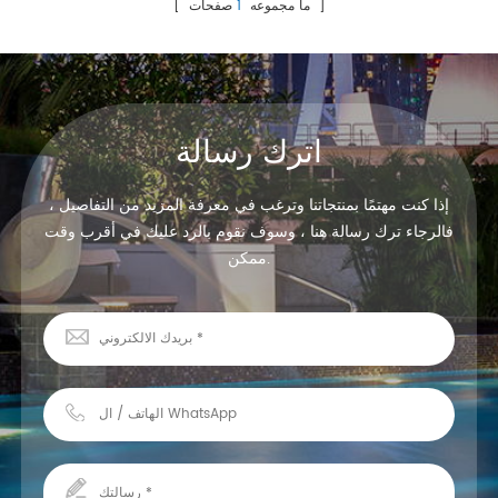
الكمبيوتر شفافة. 32W اللون الأبيض
صفحات ]
[ ما مجموعه
1
، 6400k ، 441pcs smd2835
بقيادة الولايات المتحدة.
اترك رسالة
إذا كنت مهتمًا بمنتجاتنا وترغب في معرفة المزيد من التفاصيل ،
فالرجاء ترك رسالة هنا ، وسوف نقوم بالرد عليك في أقرب وقت
ممكن.