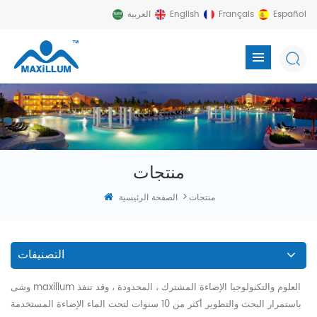
Español
Français
English
العربية
منتجات
>
منتجات
الصفحة الرئيسية
التصنيفات
وشى maxillum العلوم والتكنولوجيا الإضاءة المشترك ، المحدودة ، وقد تنفذ
باستمرار البحث والتطوير أكثر من 10 سنوات لتحت الماء الإضاءة المستخدمة